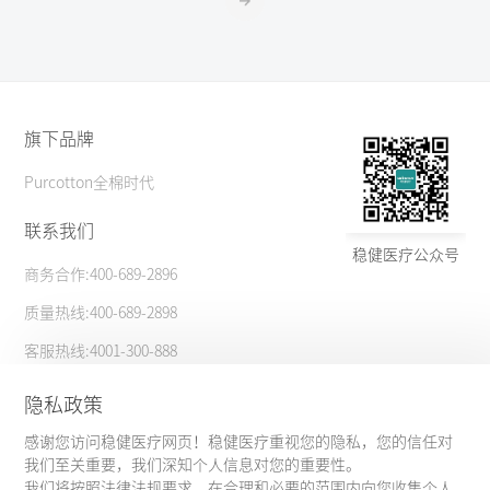
旗下品牌
Purcotton全棉时代
联系我们
稳健医疗公众号
商务合作:400-689-2896
质量热线:400-689-2898
客服热线:4001-300-888
更多信息
隐私政策
感谢您访问稳健医疗网页！稳健医疗重视您的隐私，您的信任对
大客户合作
隐私政策
我们至关重要，我们深知个人信息对您的重要性。
我们将按照法律法规要求，在合理和必要的范围内向您收集个人