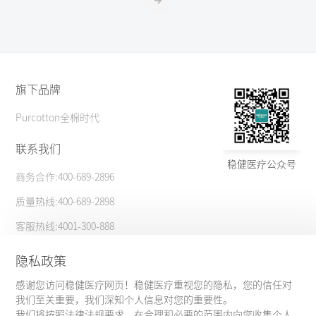
旗下品牌
Purcotton全棉时代
联系我们
稳健医疗公众号
商务合作:400-689-2896
质量热线:400-689-2898
客服热线:4001-300-888
更多信息
隐私政策
感谢您访问稳健医疗网页！稳健医疗重视您的隐私，您的信任对
大客户合作
隐私政策
我们至关重要，我们深知个人信息对您的重要性。
我们将按照法律法规要求，在合理和必要的范围内向您收集个人