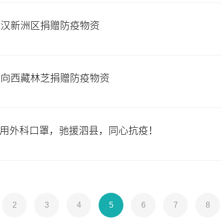
武汉新洲区捐赠防疫物资
疗向西藏林芝捐赠防疫物资
只医用外科口罩，驰援泗县，同心抗疫！
2
3
4
5
6
7
8